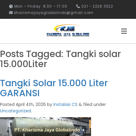
Mon – Friday: 8:30 – 17:00
021 - 2228 3522
kharismajayaglobalindo@gmail.com
Posts Tagged:
Tangki solar
15.000Liter
Tangki Solar 15.000 Liter
GARANSI
Posted
April 4th, 2026
by
Instalasi CS
&
filed under
Uncategorized
.