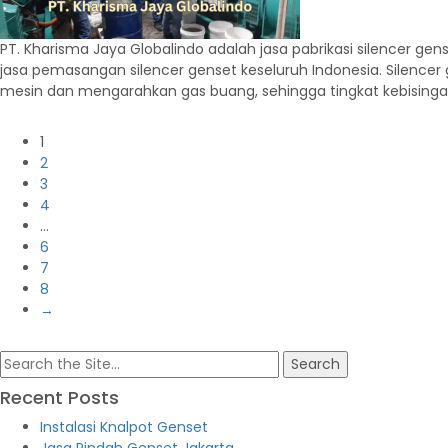
PT. Kharisma Jaya Globalindo adalah jasa pabrikasi silencer ge
jasa pemasangan silencer genset keseluruh Indonesia. Silenc
mesin dan mengarahkan gas buang, sehingga tingkat kebising
1
2
3
4
…
6
7
8
→
Search
for:
Recent Posts
Instalasi Knalpot Genset