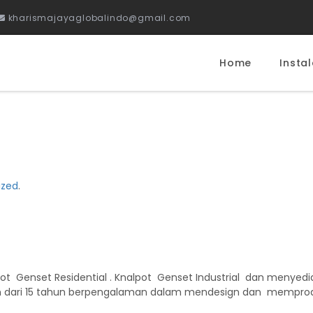
kharismajayaglobalindo@gmail.com
Home
Instal
ized
.
nalpot Genset Residential . Knalpot Genset Industrial dan meny
bih dari 15 tahun berpengalaman dalam mendesign dan memprodu