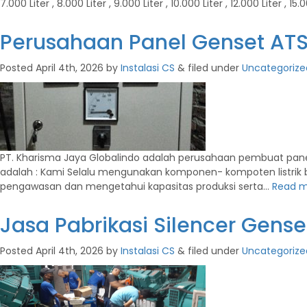
7.000 Liter , 8.000 Liter , 9.000 Liter , 10.000 Liter , 12.000 Liter , 15
Perusahaan Panel Genset AT
Posted
April 4th, 2026
by
Instalasi CS
&
filed under
Uncategorize
PT. Kharisma Jaya Globalindo adalah perusahaan pembuat pane
adalah : Kami Selalu mengunakan komponen- kompoten listrik b
pengawasan dan mengetahui kapasitas produksi serta…
Read m
Jasa Pabrikasi Silencer Gens
Posted
April 4th, 2026
by
Instalasi CS
&
filed under
Uncategorize