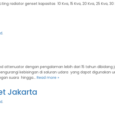
radiator genset kapasitas 10 Kva, 15 Kva, 20 Kva, 25 Kva, 30 KVA
ed
.
d attenuator dengan pengalaman lebih dari 15 tahun dibidang 
gurangi kebisingan di saluran udara yang dapat digunakan untuk
ingan suara hingga…
Read more »
et Jakarta
ed
.