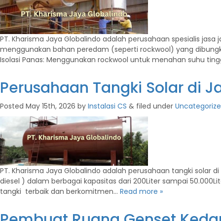
PT. Kharisma Jaya Globalindo adalah perusahaan spesialis jasa 
menggunakan bahan peredam (seperti rockwool) yang dibungkus
Isolasi Panas: Menggunakan rockwool untuk menahan suhu tingg
Perusahaan Tangki Solar di 
Posted
May 15th, 2026
by
Instalasi CS
&
filed under
Uncategoriz
PT. Kharisma Jaya Globalindo adalah perusahaan tangki solar
diesel ) dalam berbagai kapasitas dari 200Liter sampai 50.000
tangki terbaik dan berkomitmen…
Read more »
Pembuat Ruang Genset Keda