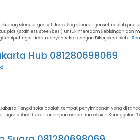
jacketing silencer genset Jacketing silencer genset adalah pros
 plat (stainless steel/besi) untuk meredam kebisingan dan me
i knalpot agar tidak menyebar ke ruangan Dikerjakan oleh…
Rea
Jakarta Hub 081280698069
ed
.
 di Jakarta Tangki solar adalah tempat penyimpanan yang di r
Liter agar bahan bakar tersimpan aman dan efisien Keunggulan 
p Suara 081280698069