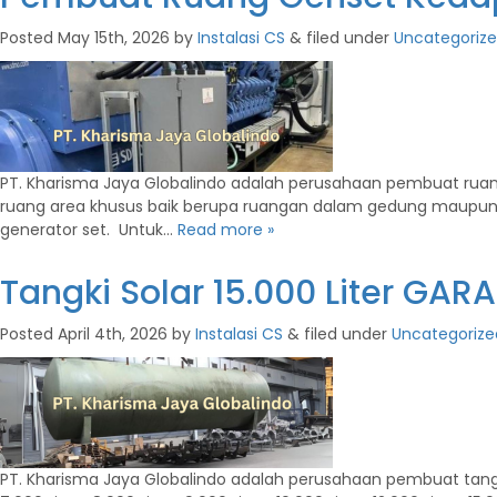
Posted
May 15th, 2026
by
Instalasi CS
&
filed under
Uncategoriz
PT. Kharisma Jaya Globalindo adalah perusahaan pembuat ruang g
ruang area khusus baik berupa ruangan dalam gedung maupu
generator set. Untuk…
Read more »
Tangki Solar 15.000 Liter GAR
Posted
April 4th, 2026
by
Instalasi CS
&
filed under
Uncategorize
PT. Kharisma Jaya Globalindo adalah perusahaan pembuat tangki sol