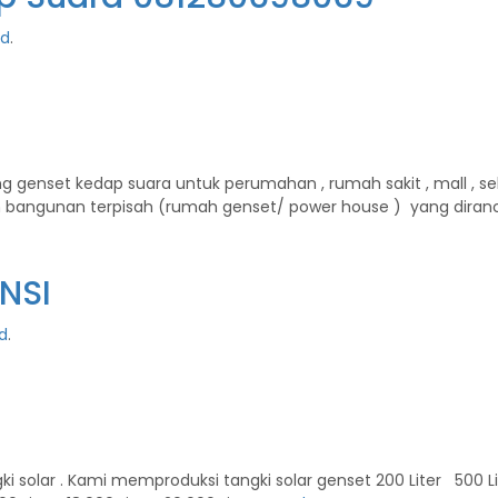
ed
.
enset kedap suara untuk perumahan , rumah sakit , mall , sekol
n bangunan terpisah (rumah genset/ power house ) yang di
ANSI
d
.
ar . Kami memproduksi tangki solar genset 200 Liter 500 Liter , 1