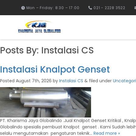
Mon – Friday: 8:30 – 17:00
021 - 2228 3522
Posts By:
Instalasi CS
Instalasi Knalpot Genset
Posted
August 7th, 2026
by
Instalasi CS
&
filed under
Uncategor
PT. Kharisma Jaya Globalindo .Jual Knalpot Genset Kritikal , K
Globalindo spesialis pembuat Knalpot genset . Kami Sudah le
selalu mengutamakan pengaturan teknik…
Read more »