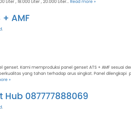
.000 Liter , 18.000 Liter , 20.000 Liter…
Read more »
S + AMF
d
.
l genset. Kami memproduksi panel genset ATS + AMF sesuai de
erkualitas yang tahan terhadap arus singkat. Panel dilengkap
ore »
et Hub 087777888069
d
.