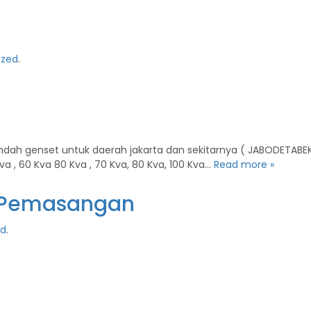
ized
.
ah genset untuk daerah jakarta dan sekitarnya ( JABODETABEK ) 
Kva , 60 Kva 80 Kva , 70 Kva, 80 Kva, 100 Kva…
Read more »
n Pemasangan
ed
.