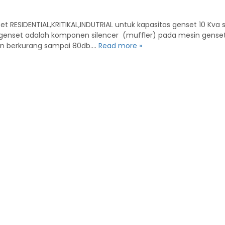
nset RESIDENTIAL,KRITIKAL,INDUTRIAL untuk kapasitas genset 10 K
er genset adalah komponen silencer (muffler) pada mesin gens
an berkurang sampai 80db….
Read more »