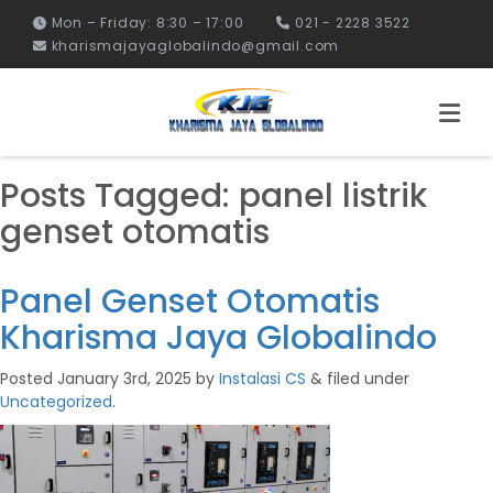
Mon – Friday: 8:30 – 17:00
021 - 2228 3522
kharismajayaglobalindo@gmail.com
Posts Tagged:
panel listrik
genset otomatis
Panel Genset Otomatis
Kharisma Jaya Globalindo
Posted
January 3rd, 2025
by
Instalasi CS
&
filed under
Uncategorized
.