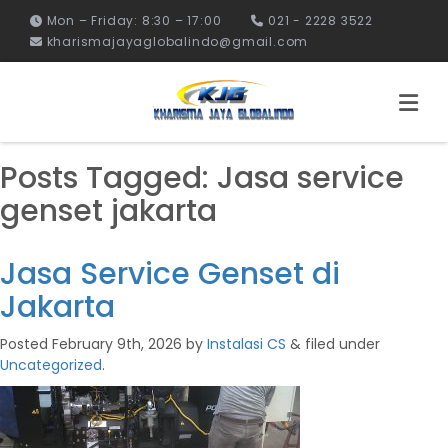
Mon – Friday: 8:30 – 17:00
021 - 2228 3522
kharismajayaglobalindo@gmail.com
Posts Tagged:
Jasa service
genset jakarta
Jasa Service Genset di
Jakarta
Posted
February 9th, 2026
by
Instalasi CS
&
filed under
Uncategorized
.