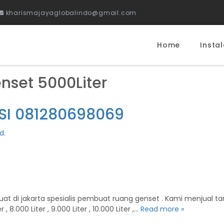
kharismajayaglobalindo@gmail.com
Home
Instal
nset 5000Liter
NSI 081280698069
ed
.
 jakarta spesialis pembuat ruang genset . Kami menjual tangki so
 , 8.000 Liter , 9.000 Liter , 10.000 Liter ,…
Read more »