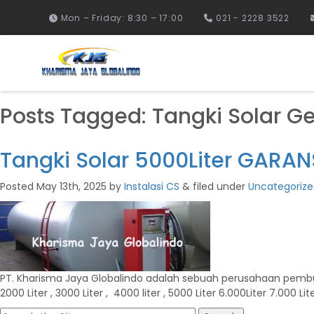
Mon – Friday: 8:30 – 17:00
021 - 2228 3522
Posts Tagged:
Tangki Solar Ge
Tangki Solar 5000Liter GARA
Posted
May 13th, 2025
by
Instalasi CS
&
filed under
Uncategoriz
PT. Kharisma Jaya Globalindo adalah sebuah perusahaan pembuat di
2000 Liter , 3000 Liter , 4000 liter , 5000 Liter 6.000Liter 7.000 Liter