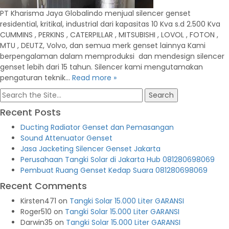
PT Kharisma Jaya Globalindo menjual silencer genset
residential, kritikal, industrial dari kapasitas 10 Kva s.d 2.500 Kva
CUMMINS , PERKINS , CATERPILLAR , MITSUBISHI , LOVOL , FOTON ,
MTU , DEUTZ, Volvo, dan semua merk genset lainnya Kami
berpengalaman dalam memproduksi dan mendesign silencer
genset lebih dari 15 tahun. Silencer kami mengutamakan
pengaturan teknik…
Read more »
Search
for:
Recent Posts
Ducting Radiator Genset dan Pemasangan
Sound Attenuator Genset
Jasa Jacketing Silencer Genset Jakarta
Perusahaan Tangki Solar di Jakarta Hub 081280698069
Pembuat Ruang Genset Kedap Suara 081280698069
Recent Comments
Kirsten471
on
Tangki Solar 15.000 Liter GARANSI
Roger510
on
Tangki Solar 15.000 Liter GARANSI
Darwin35
on
Tangki Solar 15.000 Liter GARANSI