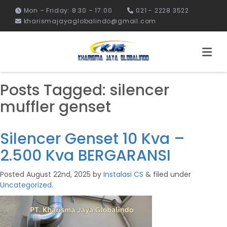
Mon – Friday: 8:30 – 17:00
021 - 2228 3522
kharismajayaglobalindo@gmail.com
Posts Tagged:
silencer
muffler genset
Silencer Genset 10 Kva –
2.500 Kva BERGARANSI
Posted
August 22nd, 2025
by
Instalasi CS
&
filed under
Uncategorized
.