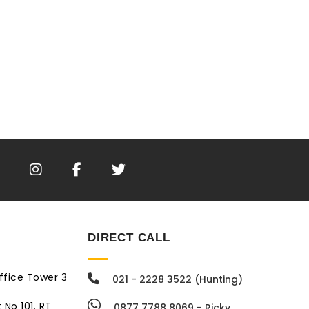
DIRECT CALL
ffice Tower 3
021 - 2228 3522 (Hunting)
 No 101. RT
0877 7788 8069 - Ricky