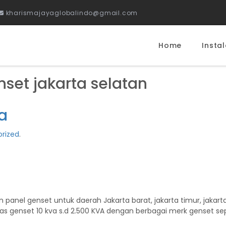
kharismajayaglobalindo@gmail.com
Home
Instal
nset jakarta selatan
a
rized
.
anel genset untuk daerah Jakarta barat, jakarta timur, jakarta u
s genset 10 kva s.d 2.500 KVA dengan berbagai merk genset seper