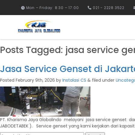
Mon – Friday: 8:30 – 17:00
021 - 2228 3522
Posts Tagged:
jasa service ge
Jasa Service Genset di Jakart
Posted
February 9th, 2026
by
Instalasi CS
&
filed under
Uncatego
PT. Kharisma Jaya Globalindo melayani jasa service genset dan p
JABODETABEK ). Service genset yang kami kerjakan dari kapasita