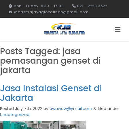
Mon – Friday: 8:30 – 17:00
021 - 2228 3522
kharismajayaglobalindo@gmail.com
Posts Tagged:
jasa
pemasangan genset di
jakarta
Jasa Instalasi Genset di
Jakarta
Posted
July 7th, 2022
by
awawaw@ymail.com
&
filed under
Uncategorized
.