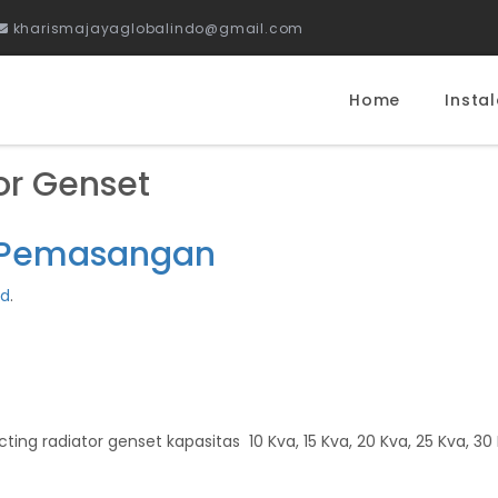
kharismajayaglobalindo@gmail.com
Home
Instal
or Genset
n Pemasangan
ed
.
radiator genset kapasitas 10 Kva, 15 Kva, 20 Kva, 25 Kva, 30 KVA