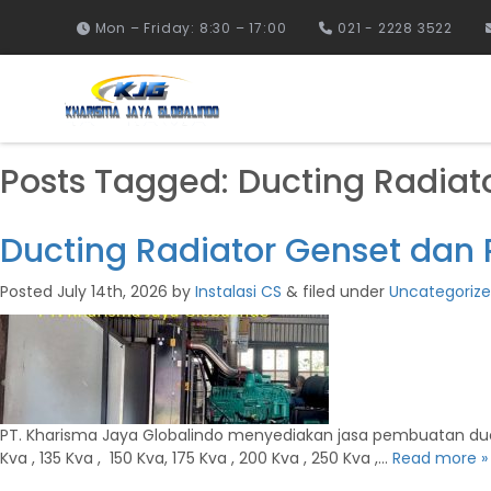
Mon – Friday: 8:30 – 17:00
021 - 2228 3522
Posts Tagged:
Ducting Radiat
Ducting Radiator Genset da
Posted
July 14th, 2026
by
Instalasi CS
&
filed under
Uncategoriz
PT. Kharisma Jaya Globalindo menyediakan jasa pembuatan ducting 
Kva , 135 Kva , 150 Kva, 175 Kva , 200 Kva , 250 Kva ,…
Read more »