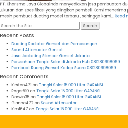
PT. Kharisma Jaya Globalindo menyediakan jasa pembuatan duc
,ukuran dan spesifikasi yang diingikan pembeli. Kami menerim
mesin pembuat ducting model terbaru , sehingga kami…
Read 
Search
for:
Recent Posts
Ducting Radiator Genset dan Pemasangan
Sound Attenuator Genset
Jasa Jacketing Silencer Genset Jakarta
Perusahaan Tangki Solar di Jakarta Hub 081280698069
Pembuat Ruang Genset Kedap Suara 081280698069
Recent Comments
Kirsten471
on
Tangki Solar 15.000 Liter GARANSI
Roger510
on
Tangki Solar 15.000 Liter GARANSI
Darwin35
on
Tangki Solar 15.000 Liter GARANSI
Gianna472
on
Sound Attenuator
Kim1647
on
Tangki Solar 15.000 Liter GARANSI