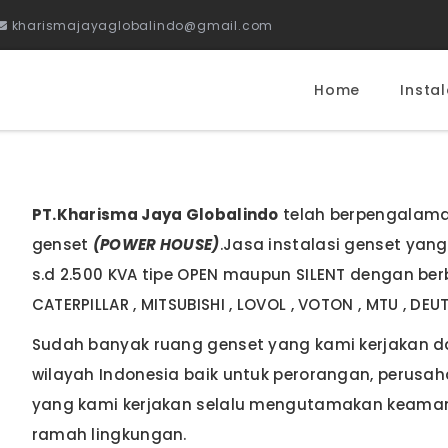
kharismajayaglobalindo@gmail.com
Home
Instal
PT.Kharisma Jaya Globalindo
telah berpengalama
genset
(POWER HOUSE)
.Jasa instalasi genset yang
s.d 2.500 KVA tipe OPEN maupun SILENT dengan berb
CATERPILLAR , MITSUBISHI , LOVOL , VOTON , MTU , 
Sudah banyak ruang genset yang kami kerjakan d
wilayah Indonesia baik untuk perorangan, perusah
yang kami kerjakan selalu mengutamakan keama
ramah lingkungan.