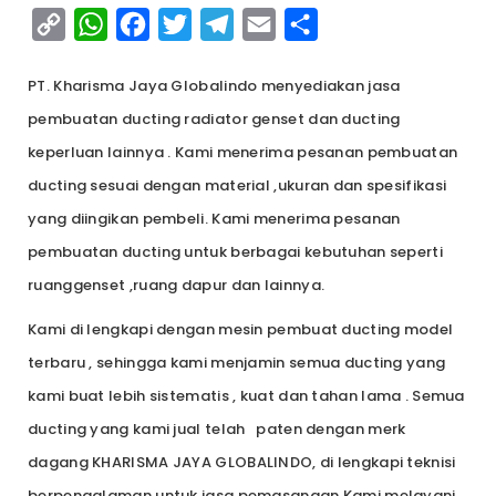
Copy
WhatsApp
Facebook
Twitter
Telegram
Email
Share
Link
PT. Kharisma Jaya Globalindo menyediakan jasa
pembuatan ducting radiator genset dan ducting
keperluan lainnya . Kami menerima pesanan pembuatan
ducting sesuai dengan material ,ukuran dan spesifikasi
yang diingikan pembeli. Kami menerima pesanan
pembuatan ducting untuk berbagai kebutuhan seperti
ruanggenset ,ruang dapur dan lainnya.
Kami di lengkapi dengan mesin pembuat ducting model
terbaru , sehingga kami menjamin semua ducting yang
kami buat lebih sistematis , kuat dan tahan lama . Semua
ducting yang kami jual telah paten dengan merk
dagang KHARISMA JAYA GLOBALINDO, di lengkapi teknisi
berpengalaman untuk jasa pemasangan.Kami melayani